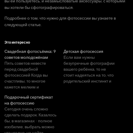
вы ей пользуетесь, и незамысловатые аксессуары, с которыми
вы хотели бы сфотографироваться.
Подробнее о том, что нужно для фотосессии вы узнаете в
следующей статье.
Это интересно
Свадебная фотосъёмка: 9
Детская фотосессия
советов молодожёнам
Если вам нужны
Пять советов невесте
безупречные фотографии
перед свадебной
вашего ребёнка, то не
фотосессией Когда вы
стоит надеяться на то, что
счастливы, то многое
родительский инстинкт и
кажется мелким и
знание своего ребёнка
несущественным. К тому
помогут вам добиться
Подарочный сертификат
же к свадьбе многие
идеального результата.
на фотосессию
невесты готовятся словно в
Ведь детская фотосессия
Сегодня очень сложно
тумане. Кто-то идёт своим
пуглива и прихотлива.
сделать подарок. Казалось
путём, а кто-то делает всё,
Конечно, дети идеальные
бы, в магазинах - полное
чтобы было не хуже, чем у
модели, так как ребёнок
изобилие, выбрать можно
людей. Не хуже
искренний, всегда
что угодно, но найти