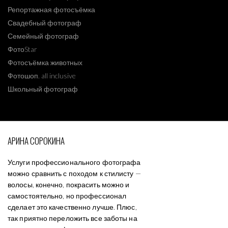
Репортажная фотосъёмка
Свадебный фотограф
Семейный фотограф
ФотоStar
Фотосъёмка животных
Фотошоп. all inclusive
Школьный фотограф
АРИНА СОРОКИНА
Услуги профессионального фотографа
можно сравнить с походом к стилисту —
волосы, конечно, покрасить можно и
самостоятельно, но профессионал
сделает это качественно лучше. Плюс,
так приятно переложить все заботы на