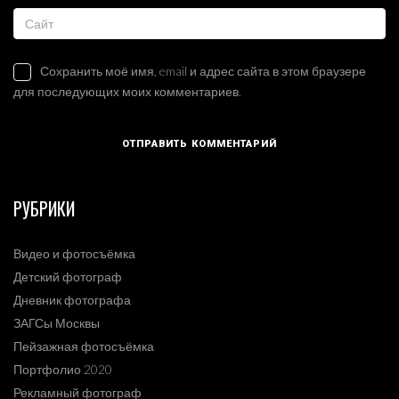
Сохранить моё имя, email и адрес сайта в этом браузере
для последующих моих комментариев.
РУБРИКИ
Видео и фотосъёмка
Детский фотограф
Дневник фотографа
ЗАГСы Москвы
Пейзажная фотосъёмка
Портфолио 2020
Рекламный фотограф