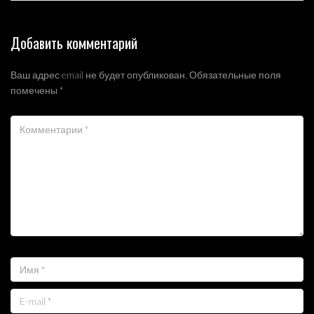
Добавить комментарий
Ваш адрес email не будет опубликован.
Обязательные поля
помечены
*