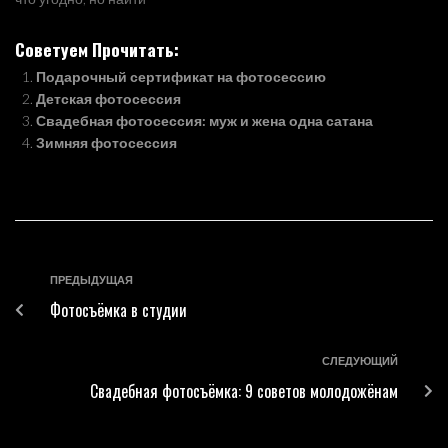
подразумевает шикарное
красивый, всегда
подарок интересный и
платье и костюм для
умилительный. Но, в то же
оригинальный при всём
жениха,…
Советуем Прочитать:
время, сложно заставить…
изобилии... Но если вы не
Подарочный сертификат на фотосессию
полагаетесь на
собственную фантазию, то
Детская фотосессия
можете положиться на
Свадебная фотосессия: муж и жена одна сатана
того, кто точно знает, какой
Зимняя фотосессия
подарок вызовет бурю
восторга. В интернет-
магазине подарков
VIPPodarki…
ПРЕДЫДУЩАЯ
Фотосъёмка в студии
СЛЕДУЮЩИЙ
Свадебная фотосъёмка: 9 советов молодожёнам