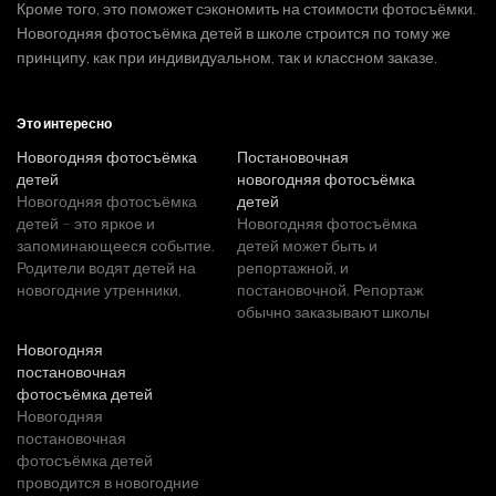
Кроме того, это поможет сэкономить на стоимости фотосъёмки.
Новогодняя фотосъёмка детей в школе
строится по тому же
принципу, как при индивидуальном, так и классном заказе.
Это интересно
Новогодняя фотосъёмка
Постановочная
детей
новогодняя фотосъёмка
Новогодняя фотосъёмка
детей
детей – это яркое и
Новогодняя фотосъёмка
запоминающееся событие.
детей может быть и
Родители водят детей на
репортажной, и
новогодние утренники,
постановочной. Репортаж
придумывают различные
обычно заказывают школы
новогодние развлечения
и детские сады для
Новогодняя
для ребёнка, 31-го декабря
школьного сайта или
постановочная
приглашают домой
стенда, а вот
фотосъёмка детей
настоящего Деда Мороза,
постановочная новогодняя
Новогодняя
чтобы он вручил малышу
фотосъёмка детей
постановочная
новогодние подарки. Что
проводится в плановом
фотосъёмка детей
бы Вы ни придумали для
порядке, а также по
проводится в новогодние
своего ребёнка, Вам
инициативе родителей, как