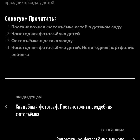
праздники, когда у детей
обязательно захочется
для всего класса или
должны начаться каникулы
запечатлеть всё это на
группы, так и
и надо их как-то развлечь.
фото.…
Советуем Прочитать:
индивидуально.
Новогодняя
Постановочная
Постановочная фотосъёмка детей в детском саду
постановочная
новогодняя фотосъёмка
фотосъёмка детей может
Новогодняя фотосъёмка детей
детей может…
проходить и во время
Фотосъёмка в детском саду
официальных
Новогодняя фотосъёмка детей. Новогоднее портфолио
мероприятий, которые
ребёнка
проводят школы и детские
сады. Новогодняя
постановочная
фотосъёмка детей может
быть творческой или это
может быть просто
создание качественных…
ПРЕДЫДУЩАЯ
Свадебный фотограф. Постановочная свадебная
фотосъёмка
СЛЕДУЮЩИЙ
Репортажная фотосъёмка в школе