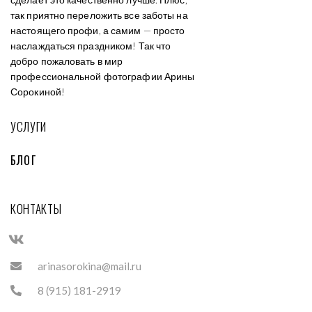
так приятно переложить все заботы на
настоящего профи, а самим — просто
наслаждаться праздником! Так что
добро пожаловать в мир
профессиональной фотографии Арины
Сорокиной!
УСЛУГИ
БЛОГ
КОНТАКТЫ
arinasorokina@mail.ru
8 (915) 181-2919