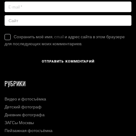
Сохранить моё имя, email и адрес сайта в этом браузере
для последующих моих комментариев.
РУБРИКИ
Видео и фотосъёмка
Детский фотограф
Дневник фотографа
ЗАГСы Москвы
Пейзажная фотосъёмка