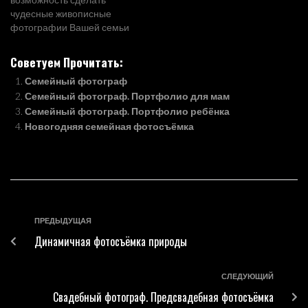
домашних проблемах и
искусство, поэтому лучше
чудесные живописные
выступить совсем в другой
всего доверить семейную
фотографии Вашей семьи
роли, например – в роли
фотосъёмку и создание
на пикнике или на
модели.…
семейного альбома
прогулке. Конечно, на
Советуем Прочитать:
настоящему
первый взгляд странно
профессионалу. Мало кого
Семейный фотограф
предлагать зимой
устраивает качество
провести фотосъёмку на
Семейный фотограф. Портфолио для мам
фотографий, которые
природе, но с другой
Семейный фотограф. Портфолио ребёнка
получаются на обычную
стороны можно
Новогодняя семейная фотосъёмка
домашнюю мыльницу, или
запечатлеть на камеру
даже…
разные зимние забавы –
Вы можете покидаться
снежками, поиграть в снегу
с собакой…
ПРЕДЫДУЩАЯ
Динамичная фотосъёмка природы
СЛЕДУЮЩИЙ
Свадебный фотограф. Предсвадебная фотосъёмка